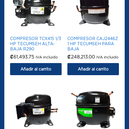
COMPRESOR TCX415 1/3
COMPRESOR CAJ2446Z
HP TECUMSEH ALTA-
1 HP TECUMSEH PARA
BAJA R290
BAJA
₡
61,493.75
₡
248,213.00
IVA incluido
IVA incluido
Añadir al carrito
Añadir al carrito