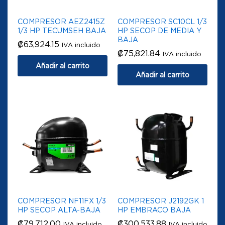
COMPRESOR AEZ2415Z
COMPRESOR SC10CL 1/3
1/3 HP TECUMSEH BAJA
HP SECOP DE MEDIA Y
BAJA
₡
63,924.15
IVA incluido
₡
75,821.84
IVA incluido
Añadir al carrito
Añadir al carrito
COMPRESOR NF11FX 1/3
COMPRESOR J2192GK 1
HP SECOP ALTA-BAJA
HP EMBRACO BAJA
₡
79,712.00
₡
300,533.88
IVA incluido
IVA incluido