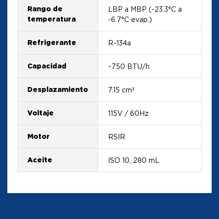
Rango de
LBP a MBP (-23.3°C a
temperatura
-6.7°C evap.)
Refrigerante
R-134a
Capacidad
~750 BTU/h
Desplazamiento
7.15 cm³
Voltaje
115V / 60Hz
Motor
RSIR
Aceite
ISO 10, 280 mL