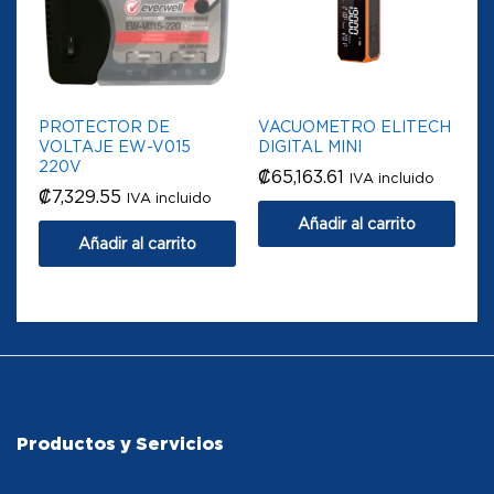
PROTECTOR DE
VACUOMETRO ELITECH
VOLTAJE EW-V015
DIGITAL MINI
220V
₡
65,163.61
IVA incluido
₡
7,329.55
IVA incluido
Añadir al carrito
Añadir al carrito
Productos y Servicios