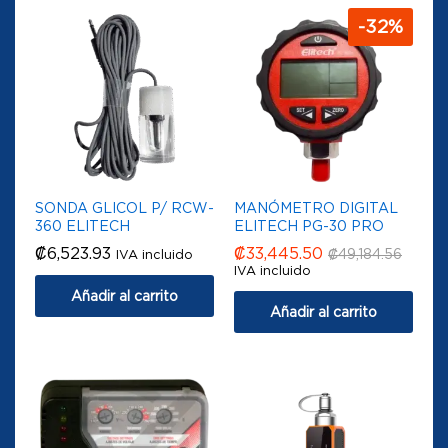
-
32
%
SONDA GLICOL P/ RCW-
MANÓMETRO DIGITAL
360 ELITECH
ELITECH PG-30 PRO
₡
6,523.93
₡
33,445.50
₡
49,184.56
IVA incluido
IVA incluido
Añadir al carrito
Añadir al carrito