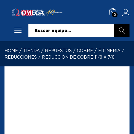
0
Buscar
HOME
/
TIENDA
/
REPUESTOS
/
COBRE
/
FITINERIA
/
REDUCCIONES
/
REDUCCION DE COBRE 11/8 X 7/8