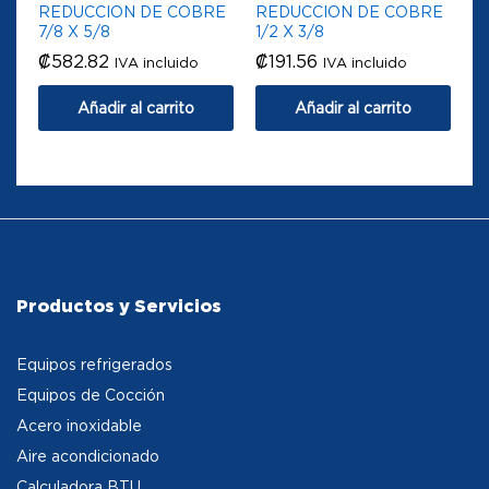
REDUCCION DE COBRE
REDUCCION DE COBRE
7/8 X 5/8
1/2 X 3/8
₡
582.82
₡
191.56
IVA incluido
IVA incluido
Añadir al carrito
Añadir al carrito
Productos y Servicios
Equipos refrigerados
Equipos de Cocción
Acero inoxidable
Aire acondicionado
Calculadora BTU