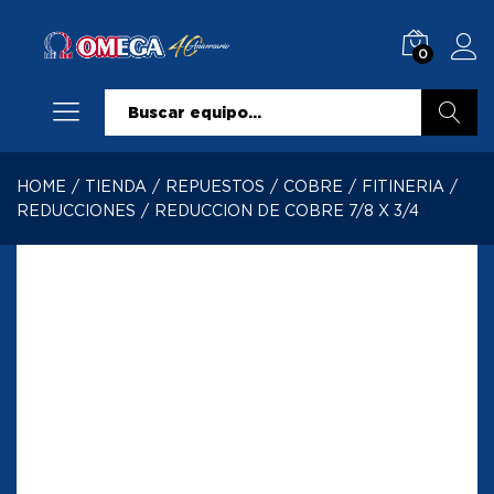
0
Buscar
HOME
/
TIENDA
/
REPUESTOS
/
COBRE
/
FITINERIA
/
REDUCCIONES
/
REDUCCION DE COBRE 7/8 X 3/4