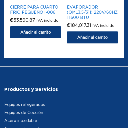
CIERRE PARA CUARTO
EVAPORADOR
FRIO PEQUEÑO I-006
(OML3.5/311) 220V/60HZ
11.600 BTU
₡
53,590.87
IVA incluido
₡
184,017.31
IVA incluido
Añadir al carrito
Añadir al carrito
Productos y Servicios
Equipos refrigerados
Equipos de Cocción
Acero inoxidable