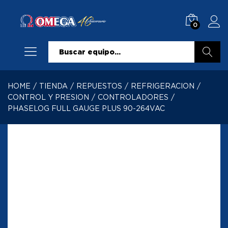
0
Buscar
HOME
/
TIENDA
/
REPUESTOS
/
REFRIGERACION
/
CONTROL Y PRESION
/
CONTROLADORES
/
PHASELOG FULL GAUGE PLUS 90-264VAC