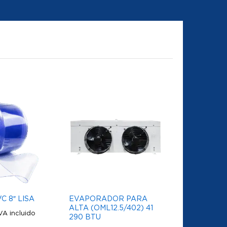
C 8″ LISA
EVAPORADOR PARA
ALTA (OML12.5/402) 41
VA incluido
290 BTU