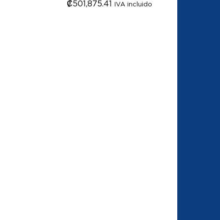
₡
₡
501,875.41
501,875.41
IVA incluido