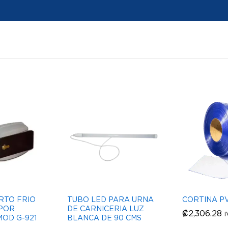
RTO FRIO
TUBO LED PARA URNA
CORTINA PV
 POR
DE CARNICERIA LUZ
₡
₡
2,306.28
2,306.28
I
OD G-921
BLANCA DE 90 CMS