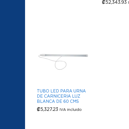
₡
₡
52,343.93
52,343.93
TUBO LED PARA URNA
DE CARNICERIA LUZ
BLANCA DE 60 CMS
₡
₡
5,327.23
5,327.23
IVA incluido