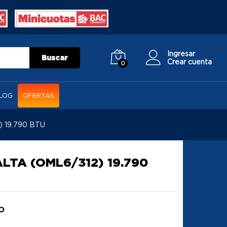
Ingresar
Buscar
Crear cuenta
0
LOG
OFERTAS
 19.790 BTU
TA (OML6/312) 19.790
o