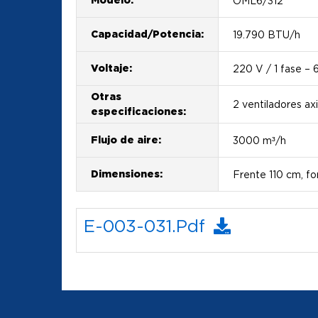
Modelo:
OML6/312
Capacidad/Potencia:
19.790 BTU/h
Voltaje:
220 V / 1 fase – 
Otras
2 ventiladores axi
especificaciones:
Flujo de aire:
3000 m³/h
Dimensiones:
Frente 110 cm, f
E-003-031.pdf