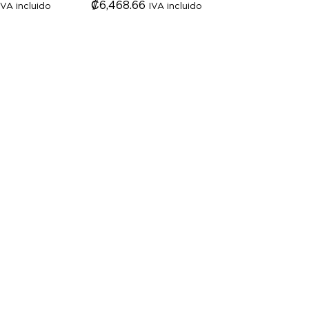
₡
₡
6,468.66
6,468.66
IVA incluido
IVA incluido