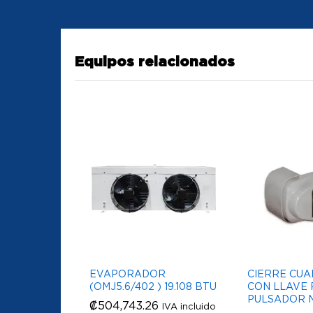
Equipos relacionados
EVAPORADOR
CIERRE CUA
(OMJ5.6/402 ) 19.108 BTU
CON LLAVE
PULSADOR M
₡
₡
504,743.26
504,743.26
IVA incluido