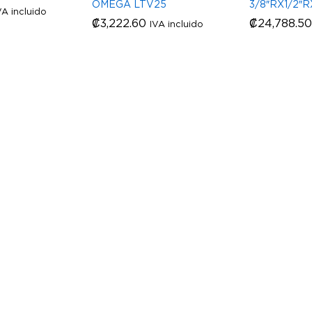
OMEGA LTV25
3/8″RX1/2″R
VA incluido
₡
₡
3,222.60
3,222.60
₡
₡
24,788.50
24,788.50
IVA incluido