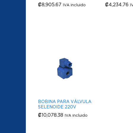
₡
₡
8,905.67
8,905.67
₡
₡
4,234.76
4,234.76
IVA incluido
I
BOBINA PARA VÁLVULA
SELENOIDE 220V
₡
₡
10,078.38
10,078.38
IVA incluido