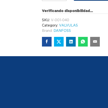
Verificando disponibilidad...
SKU:
V-001-040
Category:
VALVULAS
Brand:
DANFOSS