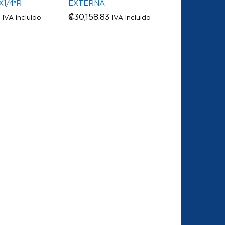
X1/4″R
EXTERNA
₡
₡
30,158.83
30,158.83
IVA incluido
IVA incluido