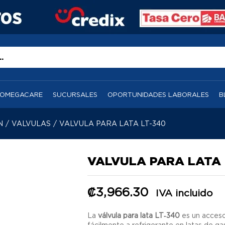
OMEGACARE
SUCURSALES
OPORTUNIDADES LABORALES
B
N
/
VALVULAS
/
VALVULA PARA LATA LT-340
VALVULA PARA LATA 
₡
3,966.30
IVA incluido
La
válvula para lata LT‑340
es un acceso
fácilmente a refrigerante en latas de g