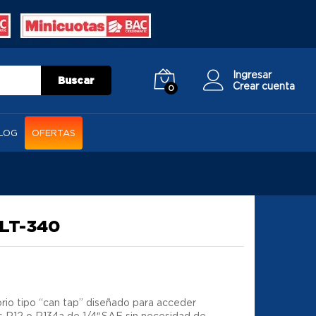
Ingresar
Buscar
Crear cuenta
0
LOG
OFERTAS
LT-340
rio tipo “can tap” diseñado para acceder
as R12 o R134a de 1/4″ SAE sin necesidad de