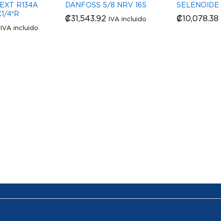
EXT R134A
DANFOSS 5/8 NRV 16S
SELENOIDE
1/4″R
₡
₡
31,543.92
31,543.92
₡
₡
10,078.38
10,078.38
IVA incluido
IVA incluido