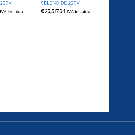
 220V
SELENOIDE 220V
₡
₡
23,517.84
23,517.84
IVA incluido
IVA incluido