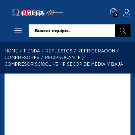
0
Buscar
HOME
/
TIENDA
/
REPUESTOS
/
REFRIGERACION
/
COMPRESORES
/
RECIPROCANTE
/
COMPRESOR SC10CL 1/3 HP SECOP DE MEDIA Y BAJA