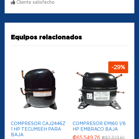
Cliente satisfecho
Equipos relacionados
-
29
%
COMPRESOR CAJ2446Z
COMPRESOR EMI60 1/6
1 HP TECUMSEH PARA
HP EMBRACO BAJA
BAJA
₡
65,549.76
₡
92,323.61