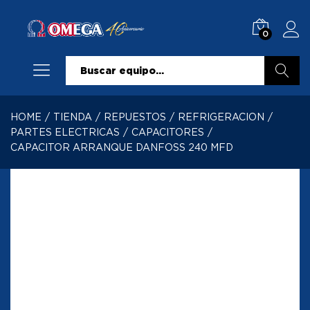
0
Buscar
HOME
/
TIENDA
/
REPUESTOS
/
REFRIGERACION
/
PARTES ELECTRICAS
/
CAPACITORES
/
CAPACITOR ARRANQUE DANFOSS 240 MFD