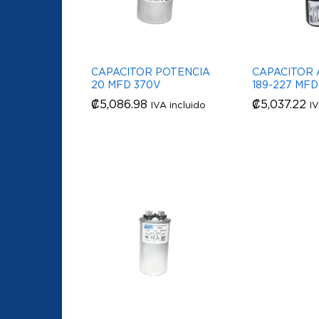
CAPACITOR POTENCIA
CAPACITOR
20 MFD 370V
189-227 MFD
₡
₡
5,086.98
5,086.98
₡
₡
5,037.22
5,037.22
IVA incluido
IV