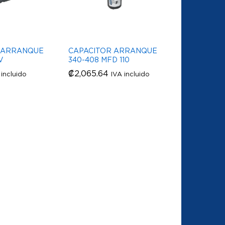
 ARRANQUE
CAPACITOR ARRANQUE
V
340-408 MFD 110
₡
₡
2,065.64
2,065.64
 incluido
IVA incluido