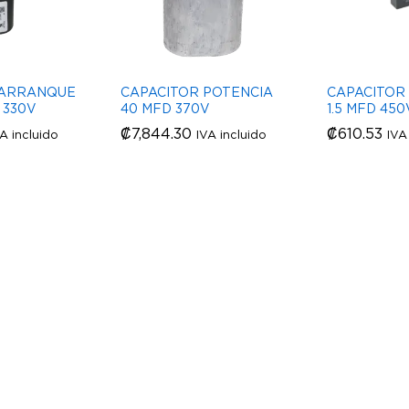
 ARRANQUE
CAPACITOR POTENCIA
CAPACITOR
 330V
40 MFD 370V
1.5 MFD 450
₡
₡
7,844.30
7,844.30
₡
₡
610.53
610.53
A incluido
IVA incluido
IVA