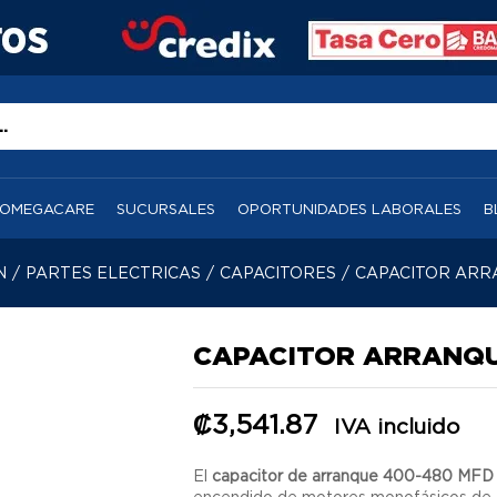
OMEGACARE
SUCURSALES
OPORTUNIDADES LABORALES
B
N
/
PARTES ELECTRICAS
/
CAPACITORES
/
CAPACITOR ARRA
CAPACITOR ARRANQUE
₡
3,541.87
IVA incluido
El
capacitor de arranque 400-480 MFD
encendido de motores monofásicos de 