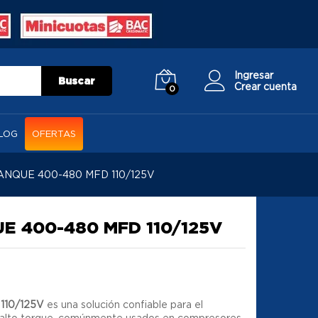
Ingresar
Buscar
Crear cuenta
0
LOG
OFERTAS
NQUE 400-480 MFD 110/125V
 400-480 MFD 110/125V
 110/125V
es una solución confiable para el
alto torque, comúnmente usados en compresores,