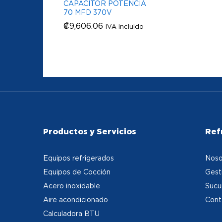
CAPACITOR POTENCIA
70 MFD 370V
₡
₡
9,606.06
9,606.06
IVA incluido
Productos y Servicios
Ref
Equipos refrigerados
Noso
Equipos de Cocción
Gest
Acero inoxidable
Sucu
Aire acondicionado
Cont
Calculadora BTU