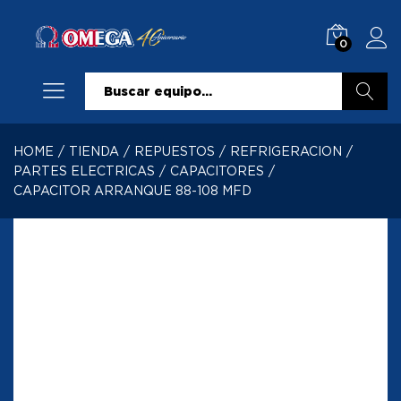
0
Buscar
HOME
/
TIENDA
/
REPUESTOS
/
REFRIGERACION
/
PARTES ELECTRICAS
/
CAPACITORES
/
CAPACITOR ARRANQUE 88-108 MFD