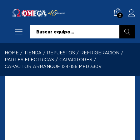
0
Buscar
HOME
/
TIENDA
/
REPUESTOS
/
REFRIGERACION
/
PARTES ELECTRICAS
/
CAPACITORES
/
CAPACITOR ARRANQUE 124-156 MFD 330V