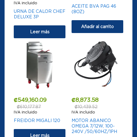
IVA incluido
ACEITE BVA PAG 46
URNA DE CALOR CHEF
(8OZ)
DELUXE 3P
Añadir al carrito
Leer más
₡
549,160.09
₡
8,873.58
₡
610,177.87
₡
10,439.52
IVA incluido
IVA incluido
FREIDOR MIGALI 120
MOTOR ABANICO
OMEGA 7/12W, 100-
240V /50/60HZ/1PH
Leer más