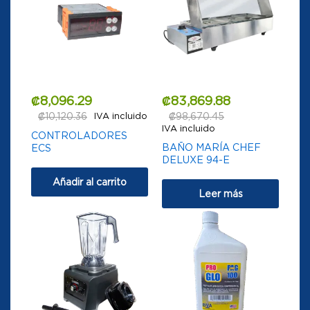
₡
8,096.29
₡
83,869.88
₡
10,120.36
IVA incluido
₡
98,670.45
IVA incluido
CONTROLADORES
BAÑO MARÍA CHEF
ECS
DELUXE 94-E
Añadir al carrito
Leer más