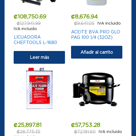
₡
108,750.69
₡
8,676.94
₡
127,941.99
₡
9,641.05
IVA incluido
IVA incluido
ACEITE BVA PRO GLO
LICUADORA
PAG 100 1/4 (32OZ)
CHEFTOOLS L-1680
Añadir al carrito
Leer más
₡
25,897.81
₡
57,753.28
₡
28,775.35
₡
72,191.60
IVA incluido