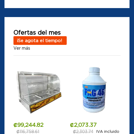
Ofertas del mes
¡Se agota el tiempo!
Ver más
₡
99,244.82
₡
2,073.37
₡
116,758.61
₡
2,303.74
IVA incluido