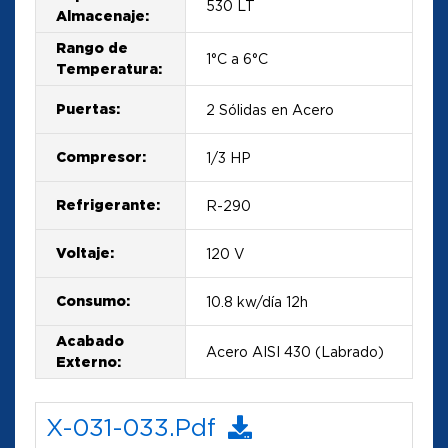
530 LT
Almacenaje:
Rango de
1°C a 6°C
Temperatura:
Puertas:
2 Sólidas en Acero
Compresor:
1/3 HP
Refrigerante:
R-290
Voltaje:
120 V
Consumo:
10.8 kw/día 12h
Acabado
Acero AISI 430 (Labrado)
Externo:
X-031-033.pdf