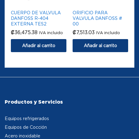
CUERPO DE VALVULA
ORIFICIO PARA
DANFOSS R-404
VALVULA DANFOSS #
EXTERNA TES2
00
₡
36,475.38
₡
7,513.03
IVA incluido
IVA incluido
Añadir al carrito
Añadir al carrito
Productos y Servicios
Equipos refrigerados
Equipos de Cocción
Acero inoxidable