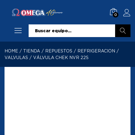
0
Buscar
HOME
/
TIENDA
/
REPUESTOS
/
REFRIGERACION
/
VALVULAS
/
VÁLVULA CHEK NVR 22S