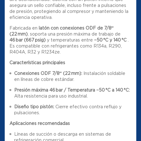
asegura un sello confiable, incluso frente a pulsaciones
de presión, protegiendo al compresor y manteniendo la
eficiencia operativa.
Fabricada en
latón con conexiones ODF de 7/8″
(22 mm)
, soporta una presión máxima de trabajo de
46 bar (667 psig)
y temperaturas entre
−50 °C y 140 °C
.
Es compatible con refrigerantes como R134a, R290,
R404A, R32 y R1234ze
.
Características principales
Conexiones ODF 7/8″ (22 mm):
Instalación soldable
en líneas de cobre estándar.
Presión máxima 46 bar / Temperatura −50 °C a 140 °C:
Alta resistencia para uso industrial
.
Diseño tipo pistón:
Cierre efectivo contra reflujo y
pulsaciones.
Aplicaciones recomendadas
Líneas de succión o descarga en sistemas de
refrigeración comercial.