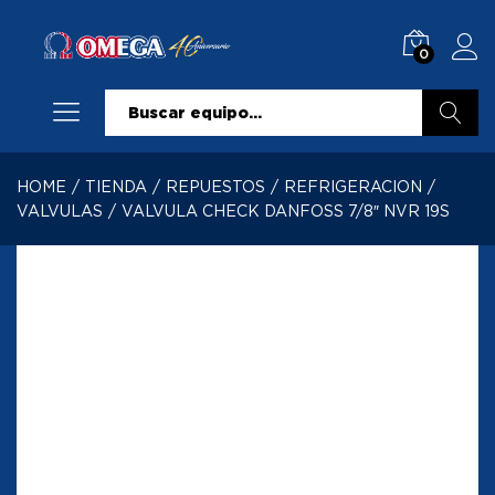
0
Buscar
HOME
/
TIENDA
/
REPUESTOS
/
REFRIGERACION
/
VALVULAS
/
VALVULA CHECK DANFOSS 7/8″ NVR 19S