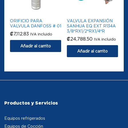
ORIFICIO PARA
VALVULA EXPANSIÓN
VALVULA DANFOSS # 01
SANHUA EQ EXT R134A
3/8″RX1/2″RX1/4″R
₡
7,112.83
IVA incluido
₡
24,788.50
IVA incluido
Añadir al carrito
Añadir al carrito
Productos y Servicios
Equipos refrigerados
Equipos de Cocción