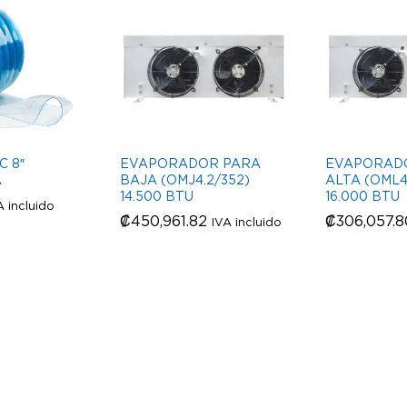
C 8″
EVAPORADOR PARA
EVAPORAD
A
BAJA (OMJ4.2/352)
ALTA (OML4.
14.500 BTU
16.000 BTU
A incluido
₡
₡
450,961.82
450,961.82
₡
₡
306,057.8
306,057.8
IVA incluido