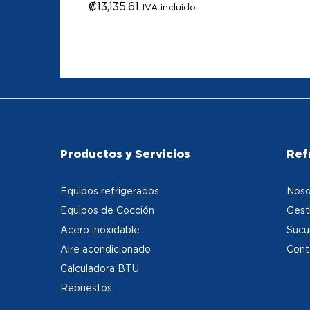
₡
₡
13,135.61
13,135.61
IVA incluido
Productos y Servicios
Ref
Equipos refrigerados
Noso
Equipos de Cocción
Gest
Acero inoxidable
Sucu
Aire acondicionado
Cont
Calculadora BTU
Repuestos