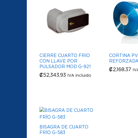
CIERRE CUARTO FRIO
CORTINA PV
CON LLAVE POR
REFORZAD
PULSADOR MOD G-921
₡
₡
2,168.37
2,168.37
IV
₡
₡
52,343.93
52,343.93
IVA incluido
BISAGRA DE CUARTO
FRÍO G-583