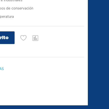
ipos de conservación
mperatura
rito
AS