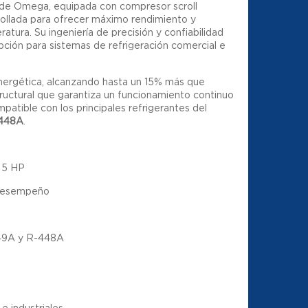
de Omega, equipada con compresor scroll
ollada para ofrecer máximo rendimiento y
atura. Su ingeniería de precisión y confiabilidad
ción para sistemas de refrigeración comercial e
energética, alcanzando hasta un 15% más que
tructural que garantiza un funcionamiento continuo
patible con los principales refrigerantes del
-448A
.
 5 HP
o desempeño
49A y R-448A
o
e industriales