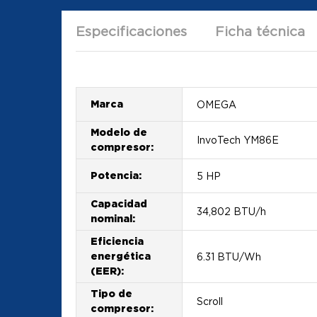
Especificaciones
Ficha técnica
Marca
OMEGA
Modelo de
InvoTech YM86E
compresor:
Potencia:
5 HP
Capacidad
34,802 BTU/h
nominal:
Eficiencia
energética
6.31 BTU/Wh
(EER):
Tipo de
Scroll
compresor: