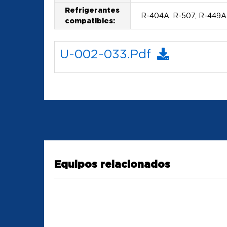
Refrigerantes
R-404A, R-507, R-449A
compatibles:
U-002-033.pdf
Equipos relacionados