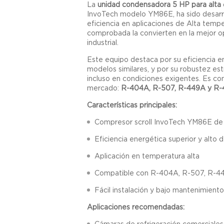
La
unidad condensadora 5 HP para alta
InvoTech modelo YM86E, ha sido desarr
eficiencia en aplicaciones de Alta temper
comprobada la convierten en la mejor op
industrial.
Este equipo destaca por su eficiencia 
modelos similares, y por su robustez es
incluso en condiciones exigentes. Es com
mercado:
R-404A, R-507, R-449A y R
Características principales:
Compresor scroll InvoTech YM86E de
Eficiencia energética superior y alt
Aplicación en temperatura alta
Compatible con R-404A, R-507, R-4
Fácil instalación y bajo mantenimient
Aplicaciones recomendadas:
Cámaras de refrigeración comerciales 