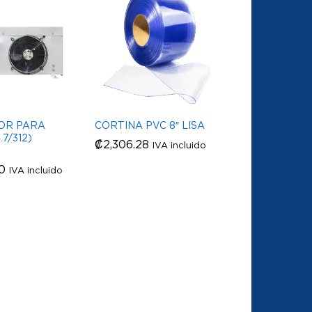
OR PARA
CORTINA PVC 8″ LISA
7/312)
₡
₡
2,306.28
2,306.28
IVA incluido
0
0
IVA incluido