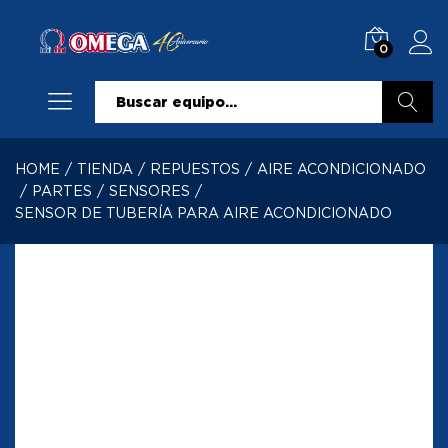
0
Buscar
HOME
/
TIENDA
/
REPUESTOS
/
AIRE ACONDICIONADO
/
PARTES
/
SENSORES
/
SENSOR DE TUBERÍA PARA AIRE ACONDICIONADO