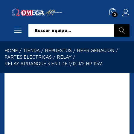
0
Buscar
HOME
/
TIENDA
/
REPUESTOS
/
REFRIGERACION
/
PARTES ELECTRICAS
/
RELAY
/
RELAY ARRANQUE 3 EN 1 DE 1/12-1/5 HP 115V