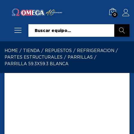
0
Buscar
HOME
/
TIENDA
/
REPUESTOS
/
REFRIGERACION
/
PARTES ESTRUCTURALES
/
PARRILLAS
/
PARRILLA 59.3X59.3 BLANCA