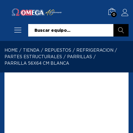
0
Buscar
HOME
/
TIENDA
/
REPUESTOS
/
REFRIGERACION
/
PARTES ESTRUCTURALES
/
PARRILLAS
/
PARRILLA 56X64 CM BLANCA