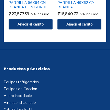
PARRILLA 56X64 CM
PARRILLA 49X62 CM
BLANCA CON BORDE
BLANCA
₡
23,877.39
₡
16,840.73
IVA incluido
IVA incluido
Añadir al carrito
Añadir al carrito
Productos y Servicios
Equipos refrigerados
Equipos de Cocción
Acero inoxidable
Aire acondicionado
Calculadora BTU