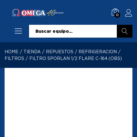
0
Buscar
HOME
/
TIENDA
/
REPUESTOS
/
REFRIGERACION
/
FILTROS
/
FILTRO SPORLAN 1/2 FLARE C-164 (OBS)