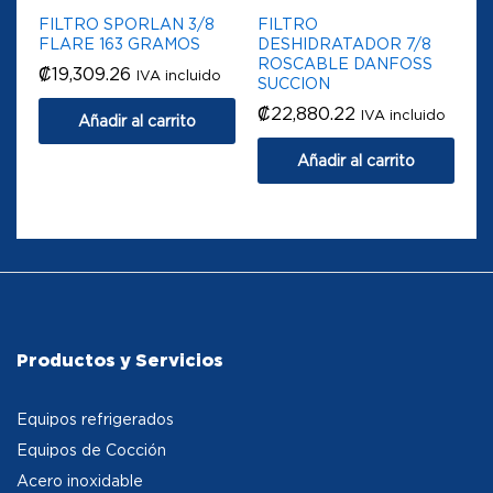
FILTRO SPORLAN 3/8
FILTRO
FLARE 163 GRAMOS
DESHIDRATADOR 7/8
ROSCABLE DANFOSS
₡
19,309.26
IVA incluido
SUCCION
₡
22,880.22
IVA incluido
Añadir al carrito
Añadir al carrito
Productos y Servicios
Equipos refrigerados
Equipos de Cocción
Acero inoxidable