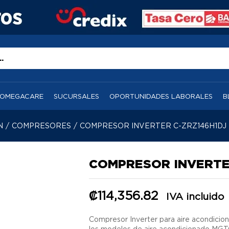
OMEGACARE
SUCURSALES
OPORTUNIDADES LABORALES
B
N
/
COMPRESORES
/
COMPRESOR INVERTER C-ZRZ146H1DJ
COMPRESOR INVERTE
₡
114,356.82
IVA incluido
Compresor Inverter para aire acondici
los modelos de aire acondicionado M