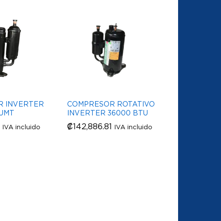
 INVERTER
COMPRESOR ROTATIVO
UMT
INVERTER 36000 BTU
₡
₡
142,886.81
142,886.81
IVA incluido
IVA incluido