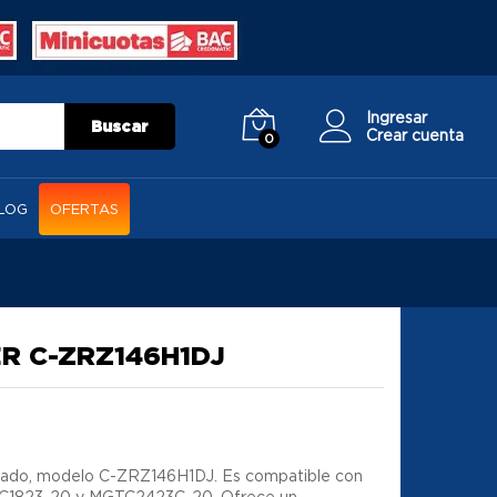
Ingresar
Buscar
Crear cuenta
0
LOG
OFERTAS
R C-ZRZ146H1DJ
onado, modelo C-ZRZ146H1DJ. Es compatible con
GTC1823-20 y MGTC2423C-20. Ofrece un