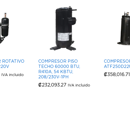
 ROTATIVO
COMPRESOR PISO
COMPRESOR
220V
TECHO 60000 BTU,
ATF250D22
R410A, 54 KBTU,
₡
₡
358,016.71
358,016.71
IVA incluido
208/230V-1PH
₡
₡
232,093.27
232,093.27
IVA incluido