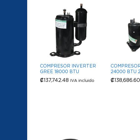
COMPRESOR INVERTER
COMPRESOR
GREE 18000 BTU
24000 BTU 
₡
₡
137,742.48
137,742.48
₡
₡
138,686.60
138,686.60
IVA incluido