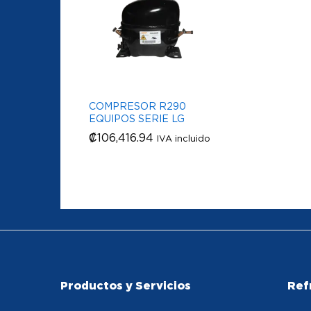
COMPRESOR R290
EQUIPOS SERIE LG
₡
₡
106,416.94
106,416.94
IVA incluido
Productos y Servicios
Ref