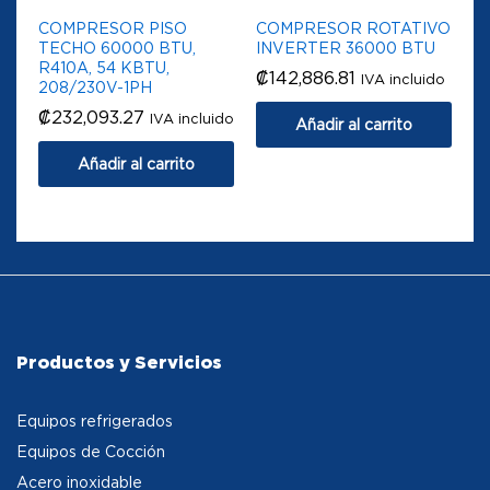
COMPRESOR PISO
COMPRESOR ROTATIVO
TECHO 60000 BTU,
INVERTER 36000 BTU
R410A, 54 KBTU,
₡
142,886.81
IVA incluido
208/230V-1PH
₡
232,093.27
IVA incluido
Añadir al carrito
Añadir al carrito
Productos y Servicios
Equipos refrigerados
Equipos de Cocción
Acero inoxidable