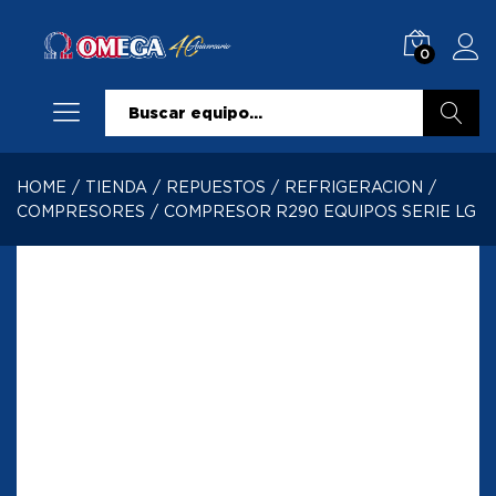
0
Buscar
HOME
/
TIENDA
/
REPUESTOS
/
REFRIGERACION
/
COMPRESORES
/
COMPRESOR R290 EQUIPOS SERIE LG