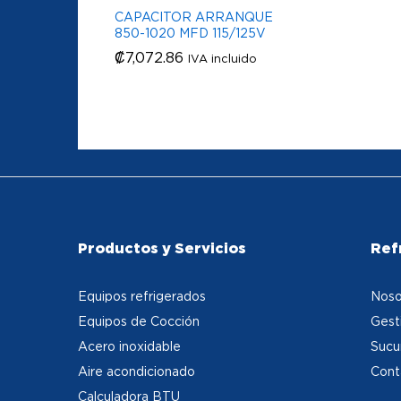
CAPACITOR ARRANQUE
850-1020 MFD 115/125V
₡
₡
7,072.86
7,072.86
IVA incluido
Productos y Servicios
Ref
Equipos refrigerados
Noso
Equipos de Cocción
Gest
Acero inoxidable
Sucu
Aire acondicionado
Cont
Calculadora BTU