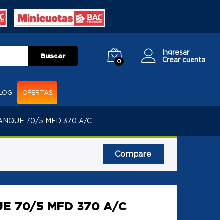
Ingresar
Buscar
Crear cuenta
0
LOG
OFERTAS
NQUE 70/5 MFD 370 A/C
Compare
 70/5 MFD 370 A/C