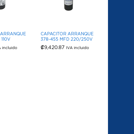
 ARRANQUE
CAPACITOR ARRANQUE
 110V
378-455 MFD 220/250V
₡
₡
9,420.87
9,420.87
A incluido
IVA incluido