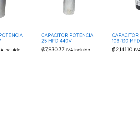
POTENCIA
CAPACITOR POTENCIA
CAPACITOR
V
25 MFD 440V
108-130 MFD
₡
₡
7,830.37
7,830.37
₡
₡
2,141.10
2,141.10
VA incluido
IVA incluido
IV