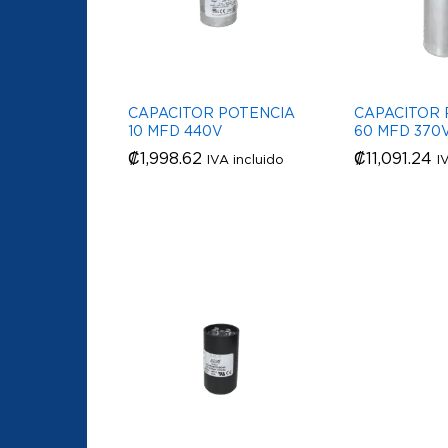
CAPACITOR POTENCIA
CAPACITOR 
10 MFD 440V
60 MFD 370
₡
₡
1,998.62
1,998.62
₡
₡
11,091.24
11,091.24
IVA incluido
I