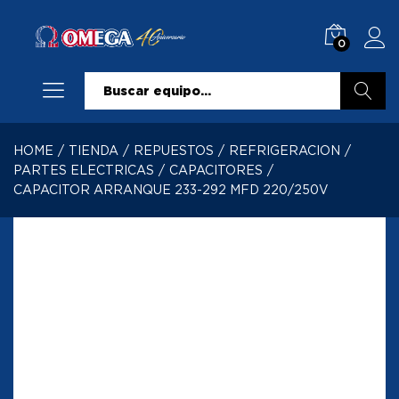
0
Buscar
HOME
/
TIENDA
/
REPUESTOS
/
REFRIGERACION
/
PARTES ELECTRICAS
/
CAPACITORES
/
CAPACITOR ARRANQUE 233-292 MFD 220/250V