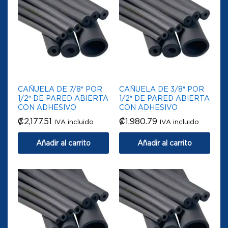
CAÑUELA DE 7/8″ POR
CAÑUELA DE 3/8″ POR
1/2″ DE PARED ABIERTA
1/2″ DE PARED ABIERTA
CON ADHESIVO
CON ADHESIVO
₡
2,177.51
₡
1,980.79
IVA incluido
IVA incluido
Añadir al carrito
Añadir al carrito