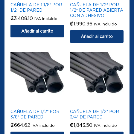
CAÑUELA DE 1 1/8″ POR
CAÑUELA DE 1/2″ POR
1/2″ DE PARED
1/2″ DE PARED ABIERTA
CON ADHESIVO
₡
3,408.10
IVA incluido
₡
1,990.96
IVA incluido
Añadir al carrito
Añadir al carrito
CAÑUELA DE 1/2″ POR
CAÑUELA DE 1/2″ POR
3/8″ DE PARED
3/4″ DE PARED
₡
664.62
₡
1,843.50
IVA incluido
IVA incluido