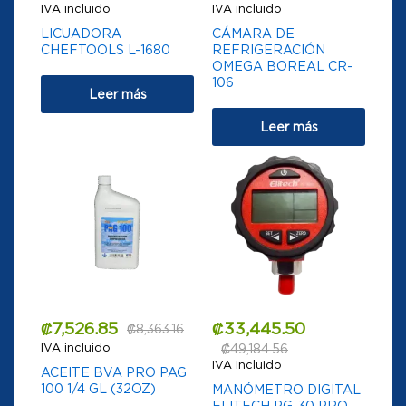
IVA incluido
IVA incluido
LICUADORA
CÁMARA DE
CHEFTOOLS L-1680
REFRIGERACIÓN
OMEGA BOREAL CR-
106
Leer más
Leer más
₡
7,526.85
₡
33,445.50
₡
8,363.16
IVA incluido
₡
49,184.56
IVA incluido
ACEITE BVA PRO PAG
100 1/4 GL (32OZ)
MANÓMETRO DIGITAL
ELITECH PG-30 PRO