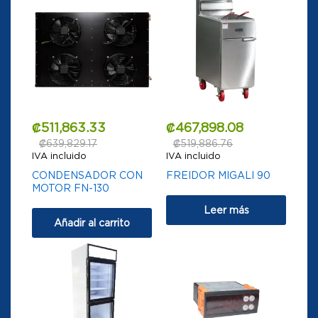
₡
511,863.33
₡
467,898.08
₡
639,829.17
₡
519,886.76
IVA incluido
IVA incluido
CONDENSADOR CON
FREIDOR MIGALI 90
MOTOR FN-130
Leer más
Añadir al carrito