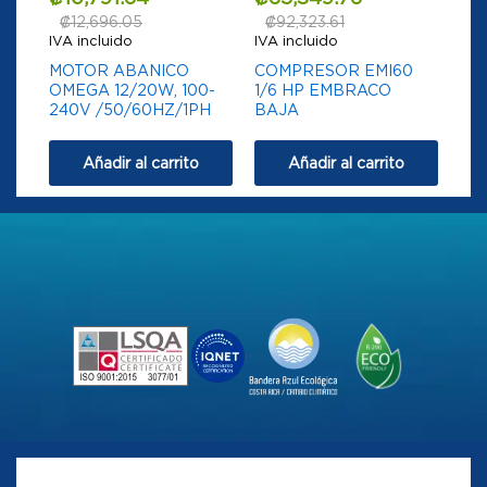
₡
12,696.05
₡
92,323.61
IVA incluido
IVA incluido
MOTOR ABANICO
COMPRESOR EMI60
OMEGA 12/20W, 100-
1/6 HP EMBRACO
240V /50/60HZ/1PH
BAJA
Añadir al carrito
Añadir al carrito