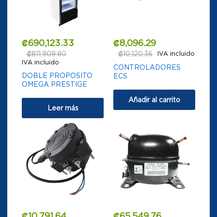
₡
690,123.33
₡
8,096.29
₡
811,909.80
₡
10,120.36
IVA incluido
IVA incluido
CONTROLADORES
DOBLE PROPOSITO
ECS
OMEGA PRESTIGE
Añadir al carrito
Leer más
₡
10,791.64
₡
65,549.76