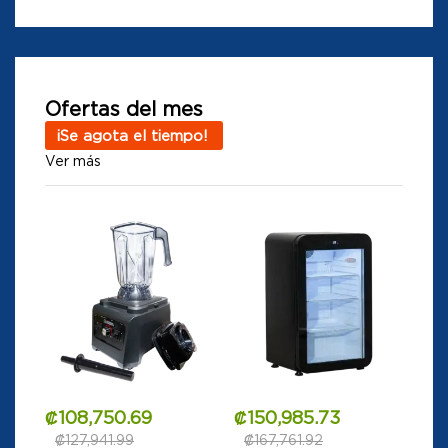
Ofertas del mes
¡Se agota el tiempo!
Ver más
₡
108,750.69
₡
150,985.73
₡
127,941.99
₡
167,761.92