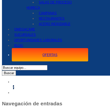
SALAS DE PROCESO
HORECA
CAMPANAS
RESTAURANTES
ACERO INOXIDABLE
OMEGACARE
SUCURSALES
OPORTUNIDADES LABORALES
BLOG
OFERTAS
Buscar
Home
/
Sucursal Jaco
Navegación de entradas