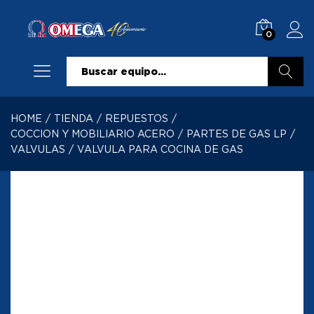
0
Buscar
HOME
/
TIENDA
/
REPUESTOS
/
COCCION Y MOBILIARIO ACERO
/
PARTES DE GAS LP
/
VALVULAS
/
VALVULA PARA COCINA DE GAS