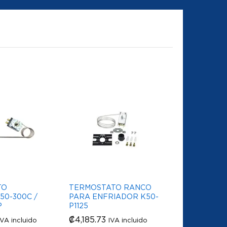
TO
TERMOSTATO RANCO
50-300C /
PARA ENFRIADOR K50-
P
P1125
₡
₡
4,185.73
4,185.73
IVA incluido
IVA incluido