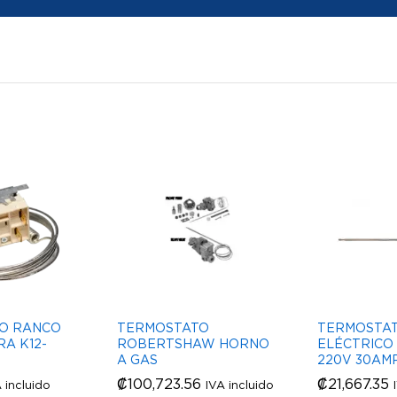
O RANCO
TERMOSTATO
TERMOSTA
A K12-
ROBERTSHAW HORNO
ELÉCTRICO 
A GAS
220V 30AM
₡
₡
100,723.56
100,723.56
₡
₡
21,667.35
21,667.35
 incluido
IVA incluido