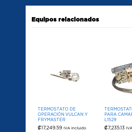
Equipos relacionados
TERMOSTATO DE
TERMOSTAT
OPERACIÓN VULCAN Y
PARA CAMAR
FRYMASTER
L1529
₡
₡
17,249.59
17,249.59
₡
₡
7,235.13
7,235.13
IVA incluido
IVA