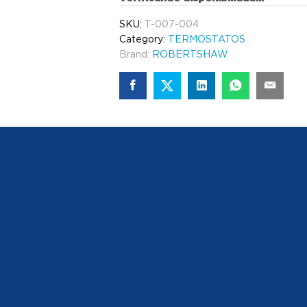
SKU:
T-007-004
Category:
TERMOSTATOS
Brand:
ROBERTSHAW