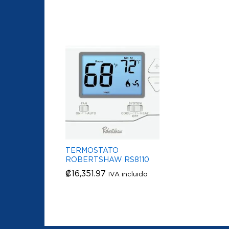
TERMOSTATO
ROBERTSHAW RS8110
₡
₡
16,351.97
16,351.97
IVA incluido