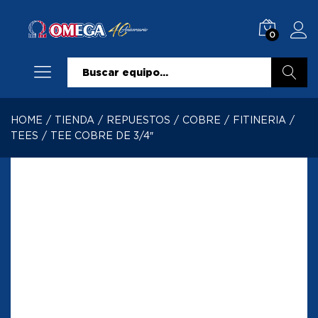
0
Buscar
HOME
/
TIENDA
/
REPUESTOS
/
COBRE
/
FITINERIA
/
TEES
/
TEE COBRE DE 3/4″