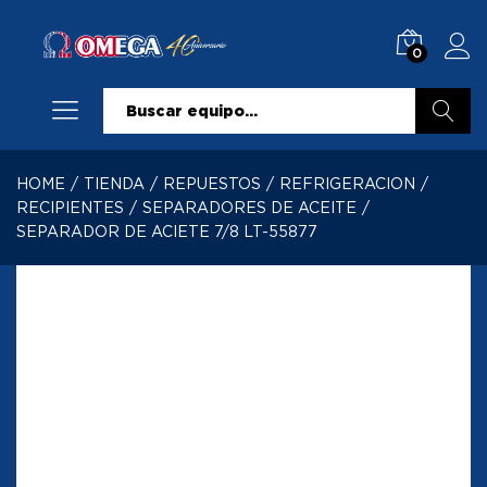
0
Buscar
HOME
/
TIENDA
/
REPUESTOS
/
REFRIGERACION
/
RECIPIENTES
/
SEPARADORES DE ACEITE
/
SEPARADOR DE ACIETE 7/8 LT-55877