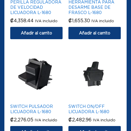
PERILLA REGULADORA
HERRAMIENTA PARA
DE VELOCIDAD
DESARME BASE DE
LICUADORA L-1680
FRASCO L-1680
₡
4,358.44
₡
1,655.30
IVA incluido
IVA incluido
Añadir al carrito
Añadir al carrito
SWITCH PULSADOR
SWITCH ON/OFF
LICUADORA L-1680
LICUADORA L-1680
₡
2,276.05
₡
2,482.96
IVA incluido
IVA incluido