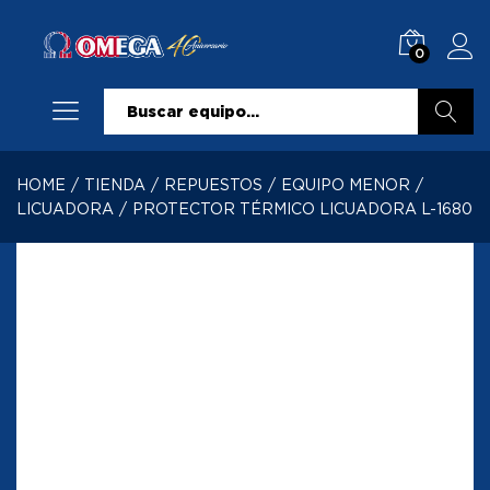
0
Buscar
HOME
/
TIENDA
/
REPUESTOS
/
EQUIPO MENOR
/
LICUADORA
/
PROTECTOR TÉRMICO LICUADORA L-1680