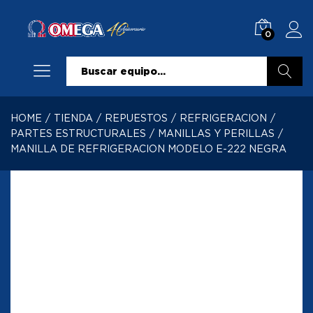
0
Buscar
HOME
/
TIENDA
/
REPUESTOS
/
REFRIGERACION
/
PARTES ESTRUCTURALES
/
MANILLAS Y PERILLAS
/
MANILLA DE REFRIGERACION MODELO E-222 NEGRA