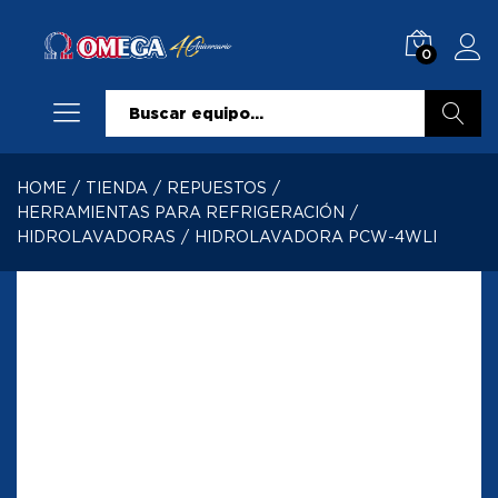
0
Buscar
HOME
/
TIENDA
/
REPUESTOS
/
HERRAMIENTAS PARA REFRIGERACIÓN
/
HIDROLAVADORAS
/
HIDROLAVADORA PCW-4WLI