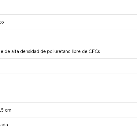
to
te de alta densidad de poliuretano libre de CFCs
.5 cm
cada