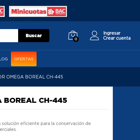
Ingresar
Buscar
Crear cuenta
0
LOG
OFERTAS
R OMEGA BOREAL CH-445
 BOREAL CH-445
 solución eficiente para la conservación de
rciales.