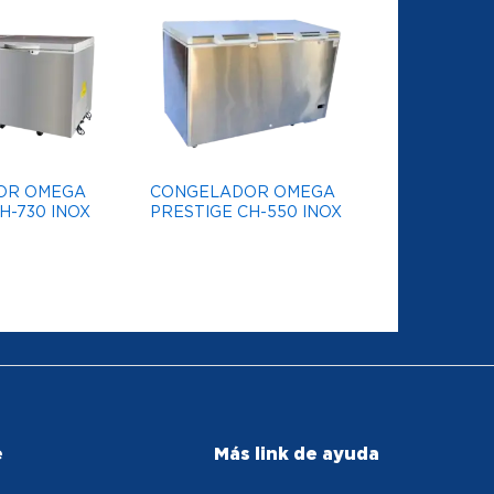
OR OMEGA
CONGELADOR OMEGA
H-730 INOX
PRESTIGE CH-550 INOX
e
Más link de ayuda