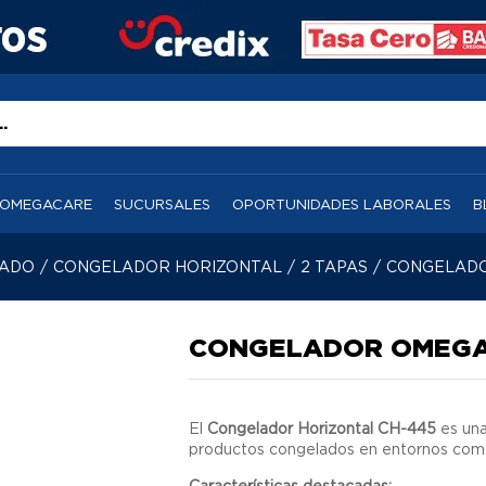
OMEGACARE
SUCURSALES
OPORTUNIDADES LABORALES
B
RADO
/
CONGELADOR HORIZONTAL
/
2 TAPAS
/
CONGELADO
CONGELADOR OMEGA
El
Congelador Horizontal CH-445
es una
productos congelados en entornos come
Características destacadas: