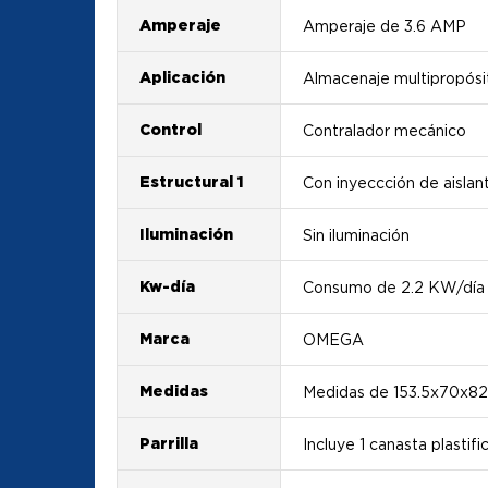
Amperaje
Amperaje de 3.6 AMP
Aplicación
Almacenaje multipropósi
Control
Contralador mecánico
Estructural 1
Con inyeccción de aislan
Iluminación
Sin iluminación
Kw-día
Consumo de 2.2 KW/día
Marca
OMEGA
Medidas
Medidas de 153.5x70x82
Parrilla
Incluye 1 canasta plastifi