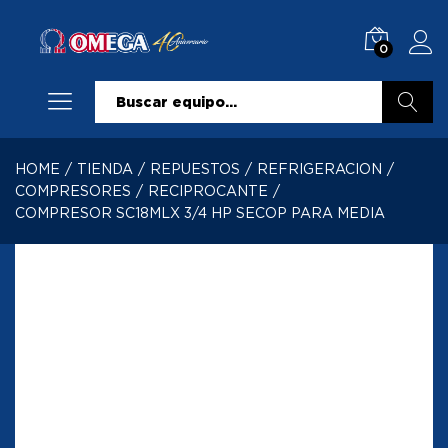
0
Buscar
HOME
/
TIENDA
/
REPUESTOS
/
REFRIGERACION
/
COMPRESORES
/
RECIPROCANTE
/
COMPRESOR SC18MLX 3/4 HP SECOP PARA MEDIA