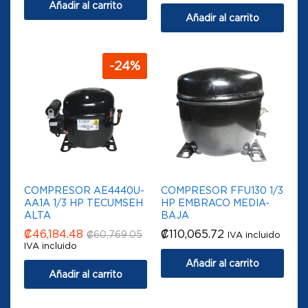
Añadir al carrito
Añadir al carrito
-
24
%
COMPRESOR AE4440U-
COMPRESOR FFU130 1/3
AA1A 1/3 HP TECUMSEH
HP EMBRACO MEDIA-
ALTA
BAJA
₡
46,184.48
₡
110,065.72
₡
60,769.05
IVA incluido
IVA incluido
Añadir al carrito
Añadir al carrito