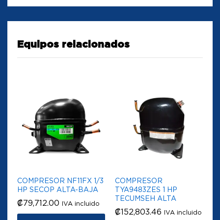
Equipos relacionados
COMPRESOR NF11FX 1/3
COMPRESOR
HP SECOP ALTA-BAJA
TYA9483ZES 1 HP
TECUMSEH ALTA
₡
79,712.00
IVA incluido
₡
152,803.46
IVA incluido