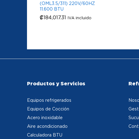
(OML3.5/311) 220V/60HZ
11.600 BTU
₡
₡
184,017.31
184,017.31
IVA incluido
Productos y Servicios
Ref
Equipos refrigerados
Noso
Equipos de Cocción
Gest
Acero inoxidable
Sucu
Aire acondicionado
Cont
Calculadora BTU