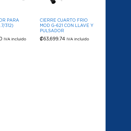
OR PARA
CIERRE CUARTO FRIO
7/312)
MOD G-621 CON LLAVE Y
PULSADOR
0
0
₡
₡
63,699.74
63,699.74
IVA incluido
IVA incluido