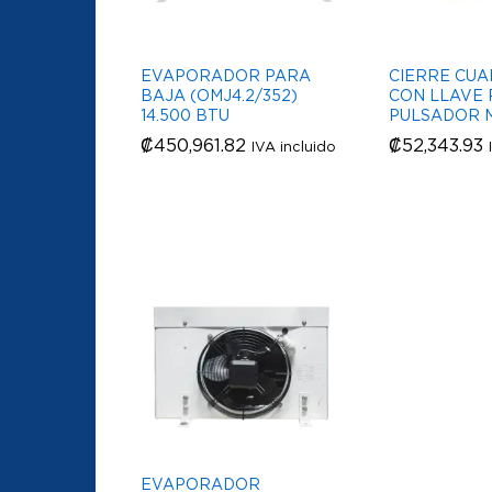
EVAPORADOR PARA
CIERRE CUA
BAJA (OMJ4.2/352)
CON LLAVE
14.500 BTU
PULSADOR M
₡
₡
450,961.82
450,961.82
₡
₡
52,343.93
52,343.93
IVA incluido
EVAPORADOR