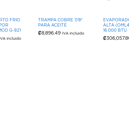
RTO FRIO
TRAMPA COBRE 7/8″
EVAPORAD
 POR
PARA ACEITE
ALTA (OML4.
OD G-921
16.000 BTU
₡
₡
8,896.49
8,896.49
IVA incluido
₡
₡
306,057.8
306,057.8
IVA incluido