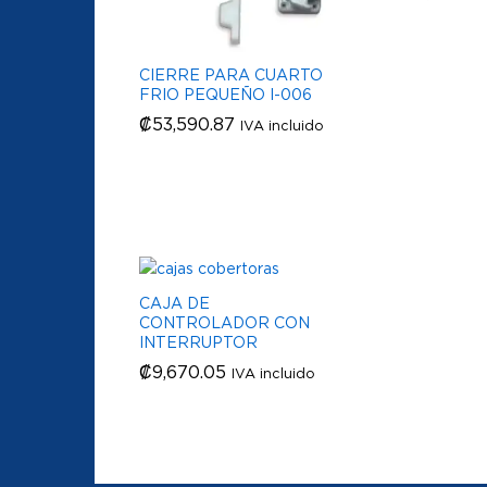
CIERRE PARA CUARTO
FRIO PEQUEÑO I-006
₡
₡
53,590.87
53,590.87
IVA incluido
CAJA DE
CONTROLADOR CON
INTERRUPTOR
₡
₡
9,670.05
9,670.05
IVA incluido