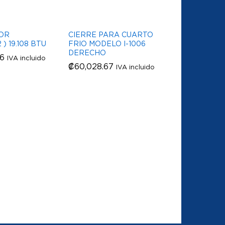
OR
CIERRE PARA CUARTO
 ) 19.108 BTU
FRIO MODELO I-1006
DERECHO
26
26
IVA incluido
₡
₡
60,028.67
60,028.67
IVA incluido