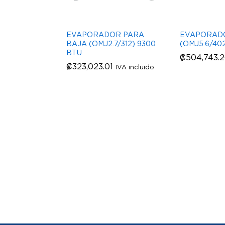
EVAPORADOR PARA
EVAPORAD
BAJA (OMJ2.7/312) 9300
(OMJ5.6/402
BTU
₡
₡
504,743.
504,743.
₡
₡
323,023.01
323,023.01
IVA incluido