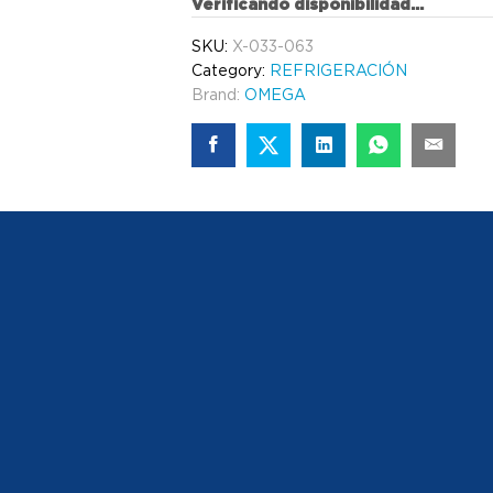
Verificando disponibilidad...
SKU:
X-033-063
Category:
REFRIGERACIÓN
Brand:
OMEGA