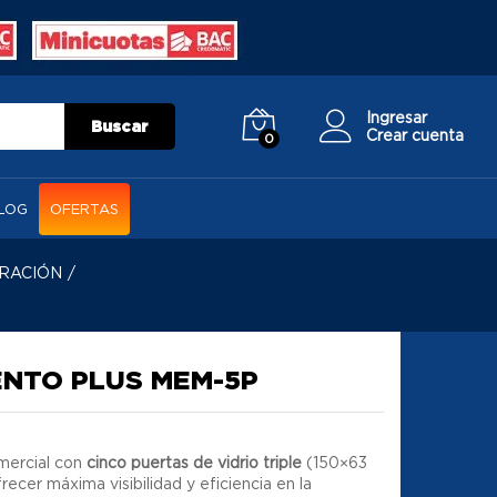
Ingresar
Buscar
Crear cuenta
0
LOG
OFERTAS
RACIÓN
/
NTO PLUS MEM-5P
mercial con
cinco puertas de vidrio triple
(150×63
ecer máxima visibilidad y eficiencia en la