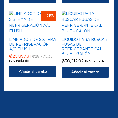
-
10
%
LIMPIADOR DE SISTEMA
LÍQUIDO PARA BUSCAR
DE REFRIGERACIÓN
FUGAS DE
A/C FLUSH
REFRIGERANTE CAL
BLUE – GALÓN
₡
25,897.81
₡
28,775.35
₡
30,212.92
IVA incluido
IVA incluido
Añadir al carrito
Añadir al carrito