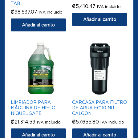
TAB
₡
5,410.47
IVA incluido
₡
98,537.07
IVA incluido
Añadir al carrito
Añadir al carrito
LIMPIADOR PARA
CARCASA PARA FILTRO
MÁQUINA DE HIELO
DE AGUA EC110 NU-
NÍQUEL SAFE
CALGON
₡
21,314.59
₡
57,655.80
IVA incluido
IVA incluido
Añadir al carrito
Añadir al carrito