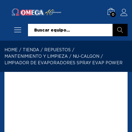
0
Buscar
HOME
/
TIENDA
/
REPUESTOS
/
MANTENIMIENTO Y LIMPIEZA
/
NU-CALGON
/
LIMPIADOR DE EVAPORADORES SPRAY EVAP POWER