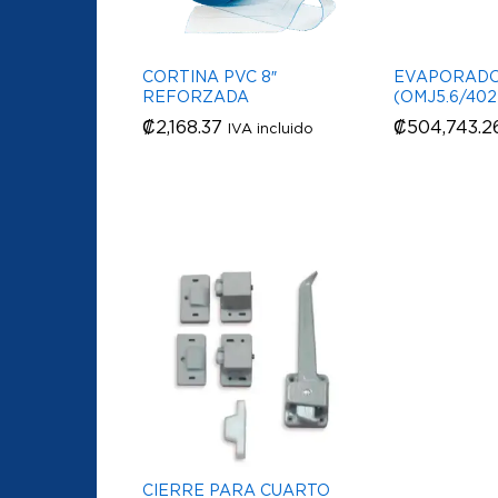
CORTINA PVC 8″
EVAPORAD
REFORZADA
(OMJ5.6/402 
₡
₡
2,168.37
2,168.37
₡
₡
504,743.2
504,743.2
IVA incluido
CIERRE PARA CUARTO