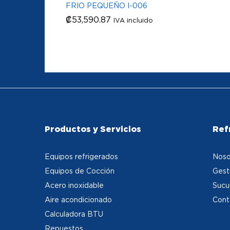
FRIO PEQUEÑO I-006
₡
₡
53,590.87
53,590.87
IVA incluido
Productos y Servicios
Ref
Equipos refrigerados
Noso
Equipos de Cocción
Gest
Acero inoxidable
Sucu
Aire acondicionado
Cont
Calculadora BTU
Repuestos