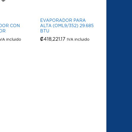
EVAPORADOR PARA
DOR CON
ALTA (OML9/352) 29.685
OR
BTU
₡
₡
418,221.17
418,221.17
IVA incluido
IVA incluido