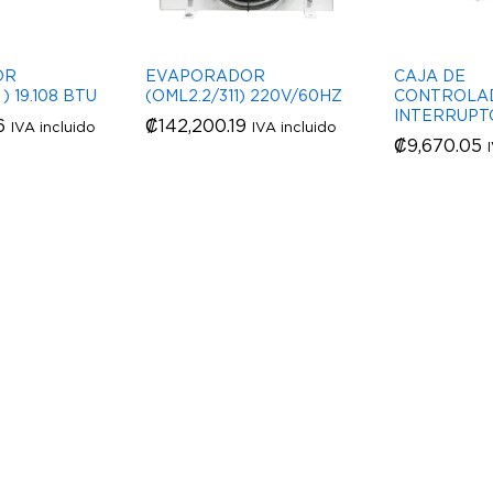
OR
EVAPORADOR
CAJA DE
) 19.108 BTU
(OML2.2/311) 220V/60HZ
CONTROLA
INTERRUPT
6
6
₡
₡
142,200.19
142,200.19
IVA incluido
IVA incluido
₡
₡
9,670.05
9,670.05