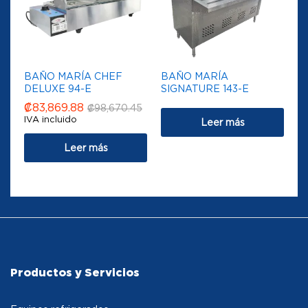
BAÑO MARÍA CHEF
BAÑO MARÍA
DELUXE 94-E
SIGNATURE 143-E
₡
83,869.88
₡
98,670.45
IVA incluido
Leer más
Leer más
Productos y Servicios