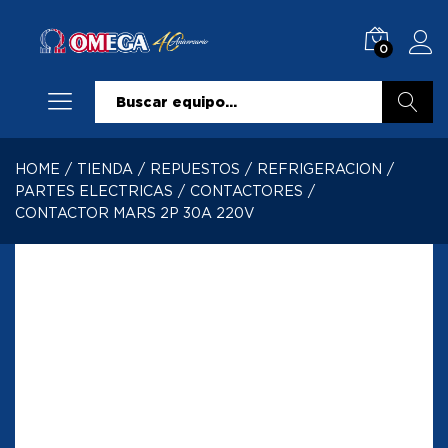
0
Buscar
HOME
/
TIENDA
/
REPUESTOS
/
REFRIGERACION
/
PARTES ELECTRICAS
/
CONTACTORES
/
CONTACTOR MARS 2P 30A 220V