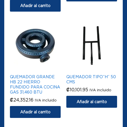
Añadir al carrito
QUEMADOR GRANDE
QUEMADOR TIPO”H” 50
HB 22 HIERRO
CMS
FUNDIDO PARA COCINA
₡
10,101.95
IVA incluido
GAS 31,460 BTU
₡
24,352.16
IVA incluido
Añadir al carrito
Añadir al carrito